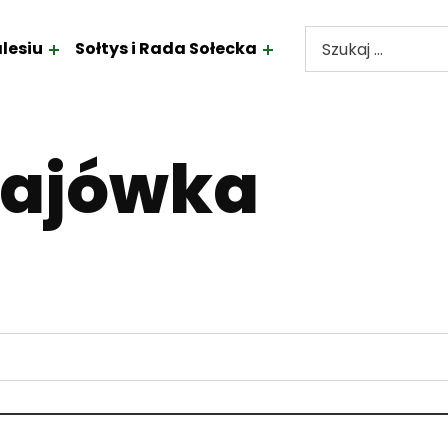
lesiu
Sołtys i Rada Sołecka
Szukaj frazy:
majówka