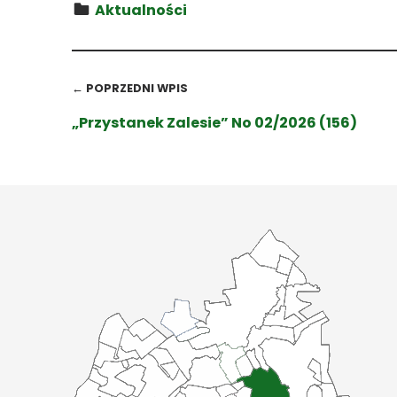
Aktualności
Wróć do głównej nawigacji
Nawigacja wpisu
← POPRZEDNI WPIS
„Przystanek Zalesie” No 02/2026 (156)