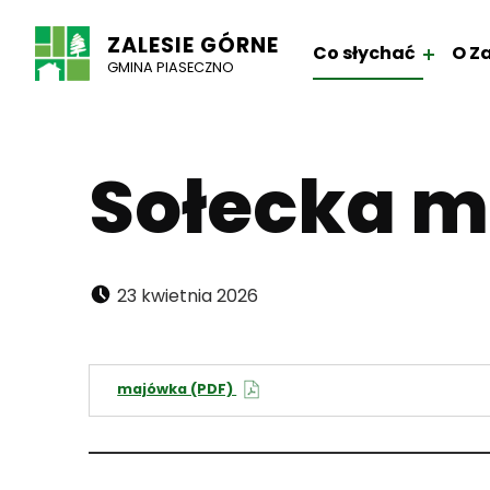
ZALESIE GÓRNE
Co słychać
O Za
GMINA PIASECZNO
Sołecka 
Dodano:
23 kwietnia 2026
majówka (PDF)
Kategoria: